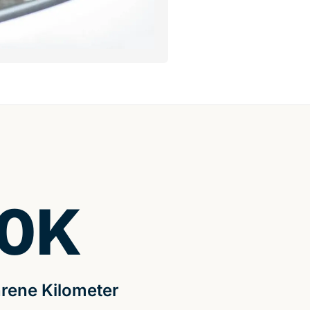
0
K
rene Kilometer