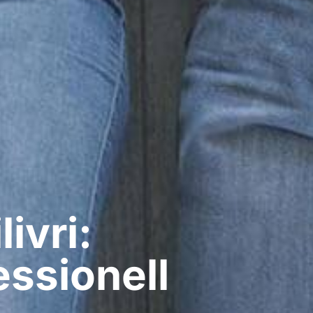
ivri:
ssionell​