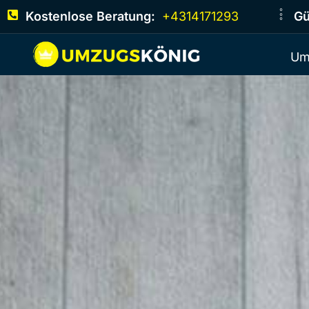
Kostenlose Beratung:
+4314171293
Gü
Um