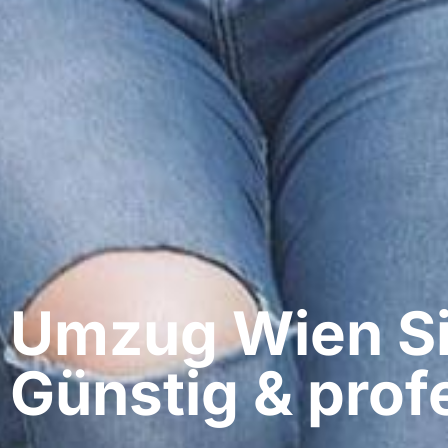
Umzug Wien​ Sil
Günstig & profe