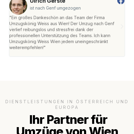
Ulrich Gerste
ist nach Genf umgezogen
"Ein großes Dankeschön an das Team der Firma
"Di
Umzugskönig Weiss aus Wien! Der Umzug nach Genf
mei
verlief reibungslos und stressfrei dank der
Team
professionellen Unterstützung des Teams. Ich kann
habe
Umzugskönig Weiss Wien jedem uneingeschränkt
an m
weiterempfehlen!"
groß
DIENSTLEISTUNGEN IN ÖSTERREICH UND
EUROPA
Ihr Partner für
Umzüge von Wien