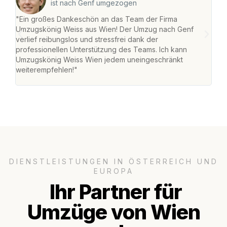
ist nach Genf umgezogen
"Ein großes Dankeschön an das Team der Firma
"Di
Umzugskönig Weiss aus Wien! Der Umzug nach Genf
mei
verlief reibungslos und stressfrei dank der
Team
professionellen Unterstützung des Teams. Ich kann
habe
Umzugskönig Weiss Wien jedem uneingeschränkt
an m
weiterempfehlen!"
groß
DIENSTLEISTUNGEN IN ÖSTERREICH UND
EUROPA
Ihr Partner für
Umzüge von Wien