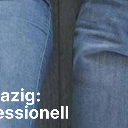
azig:
ssionell​