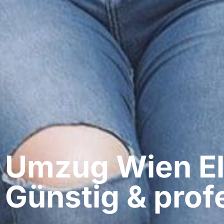
Umzug Wien​ El
Günstig & profe