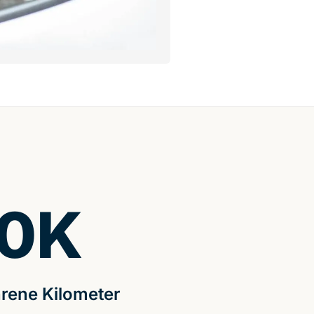
0
K
rene Kilometer