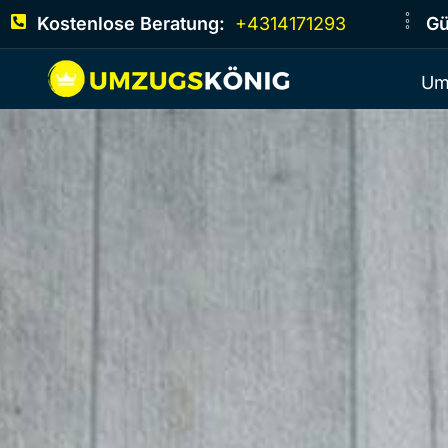
Kostenlose Beratung:
+4314171293
Gü
Um