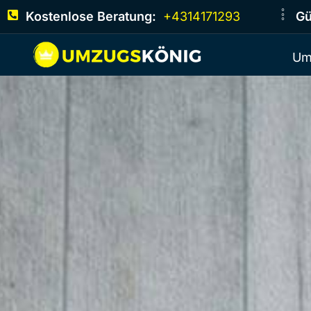
Kostenlose Beratung:
+4314171293
Gü
Um