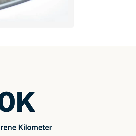
0
K
rene Kilometer