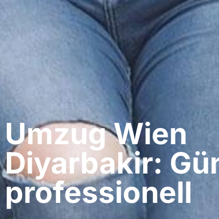
Umzug Wien​
Diyarbakir: Gü
professionell​