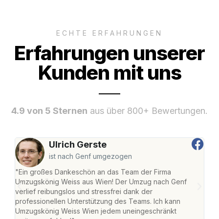
ECHTE ERFAHRUNGEN
Erfahrungen unserer
Kunden mit uns
4.9 von 5 Sternen
aus über 800+ Bewertungen.
Ulrich Gerste
ist nach Genf umgezogen
"Ein großes Dankeschön an das Team der Firma
"Di
Umzugskönig Weiss aus Wien! Der Umzug nach Genf
mei
verlief reibungslos und stressfrei dank der
Team
professionellen Unterstützung des Teams. Ich kann
habe
Umzugskönig Weiss Wien jedem uneingeschränkt
an m