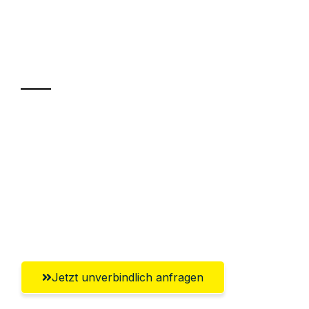
UMZUGSKÖNIG WEISS WIEN
Ihr Umzug oder
Transport
Sparen Sie bis zu 100€ bei Anfrage
Abwicklung innerhalb von 24 Stunden
Versichert bis zu 7.500€
Ggf. komplette Zollabwicklung inklusive
Umfassender Kundensupport aus Wien
Jetzt unverbindlich anfragen