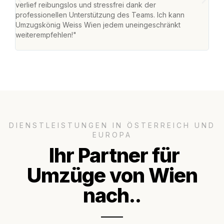
verlief reibungslos und stressfrei dank der
Team
professionellen Unterstützung des Teams. Ich kann
habe
Umzugskönig Weiss Wien jedem uneingeschränkt
an m
weiterempfehlen!"
groß
DIENSTLEISTUNGEN IN ÖSTERREICH UND
EUROPA
Ihr Partner für
Umzüge von Wien
nach..