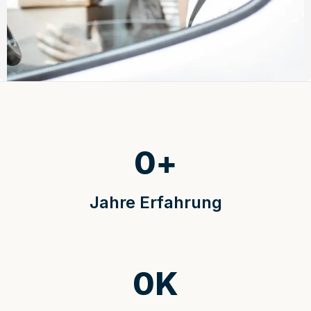
0
+
Jahre Erfahrung
0
K