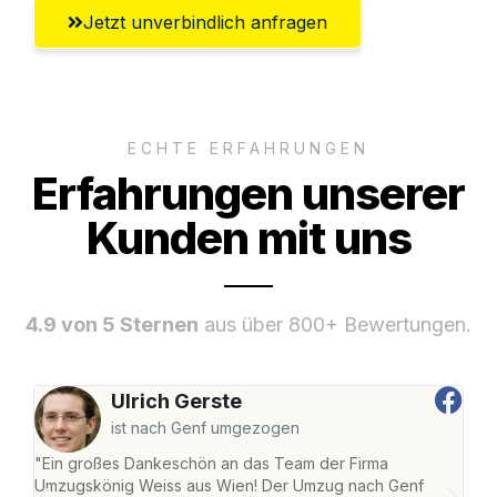
Jetzt unverbindlich anfragen
ECHTE ERFAHRUNGEN
Erfahrungen unserer
Kunden mit uns
4.9 von 5 Sternen
aus über 800+ Bewertungen.
Ulrich Gerste
ist nach Genf umgezogen
"Ein großes Dankeschön an das Team der Firma
"Di
Umzugskönig Weiss aus Wien! Der Umzug nach Genf
mei