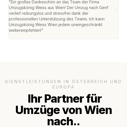
"Ein großes Dankeschön an das Team der Firma
"Di
Umzugskönig Weiss aus Wien! Der Umzug nach Genf
mei
verlief reibungslos und stressfrei dank der
Team
professionellen Unterstützung des Teams. Ich kann
habe
Umzugskönig Weiss Wien jedem uneingeschränkt
an m
weiterempfehlen!"
groß
DIENSTLEISTUNGEN IN ÖSTERREICH UND
EUROPA
Ihr Partner für
Umzüge von Wien
nach..