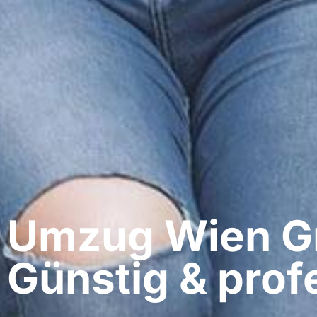
Umzug Wien​ G
Günstig & profe