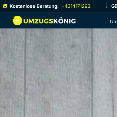
Kostenlose Beratung:
+4314171293
Gü
Um