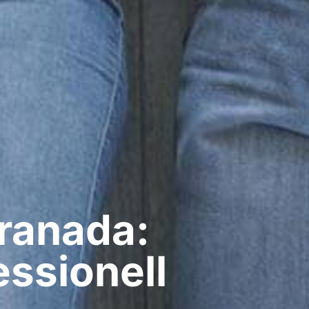
ranada:
ssionell​