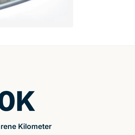
0
K
rene Kilometer