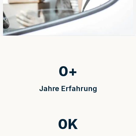
0
+
Jahre Erfahrung
0
K