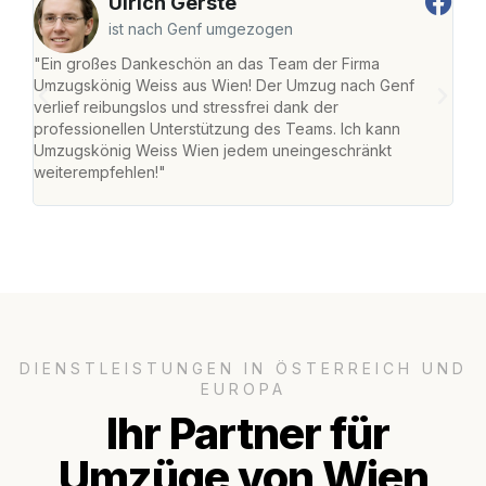
Ulrich Gerste
ist nach Genf umgezogen
"Ein großes Dankeschön an das Team der Firma
"Di
Umzugskönig Weiss aus Wien! Der Umzug nach Genf
mei
verlief reibungslos und stressfrei dank der
Team
professionellen Unterstützung des Teams. Ich kann
habe
Umzugskönig Weiss Wien jedem uneingeschränkt
an m
weiterempfehlen!"
groß
DIENSTLEISTUNGEN IN ÖSTERREICH UND
EUROPA
Ihr Partner für
Umzüge von Wien