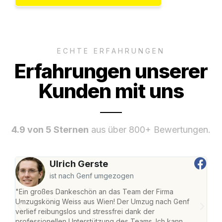
ECHTE ERFAHRUNGEN
Erfahrungen unserer
Kunden mit uns
4.9 von 5 Sternen
aus über 800+ Bewertungen.
Ulrich Gerste
ist nach Genf umgezogen
"Ein großes Dankeschön an das Team der Firma
"Di
Umzugskönig Weiss aus Wien! Der Umzug nach Genf
mei
verlief reibungslos und stressfrei dank der
Team
professionellen Unterstützung des Teams. Ich kann
habe