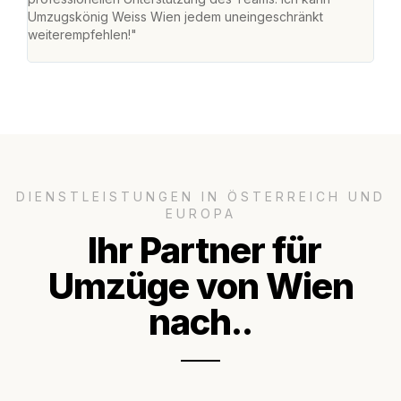
Umzugskönig Weiss Wien jedem uneingeschränkt
an m
weiterempfehlen!"
groß
DIENSTLEISTUNGEN IN ÖSTERREICH UND
EUROPA
Ihr Partner für
Umzüge von Wien
nach..