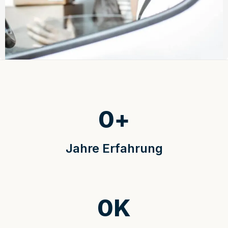
0
+
Jahre Erfahrung
0
K