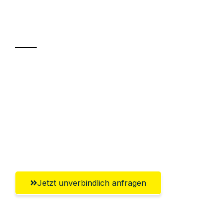
Ihr Umzug oder
Transport
Sparen Sie bis zu 100€ bei Anfrage
Abwicklung innerhalb von 24 Stunden
Versichert bis zu 7.500€
Ggf. komplette Zollabwicklung inklusive
Umfassender Kundensupport aus Wien
Jetzt unverbindlich anfragen