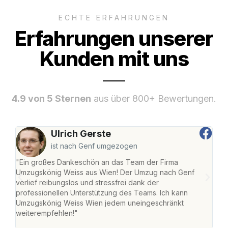
ECHTE ERFAHRUNGEN
Erfahrungen unserer
Kunden mit uns
4.9 von 5 Sternen
aus über 800+ Bewertungen.
Ulrich Gerste
ist nach Genf umgezogen
"Ein großes Dankeschön an das Team der Firma
"Di
Umzugskönig Weiss aus Wien! Der Umzug nach Genf
mei
verlief reibungslos und stressfrei dank der
Team
professionellen Unterstützung des Teams. Ich kann
habe
Umzugskönig Weiss Wien jedem uneingeschränkt
an m
weiterempfehlen!"
groß