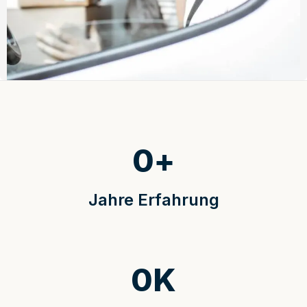
0
+
Jahre Erfahrung
0
K