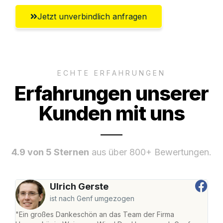
Jetzt unverbindlich anfragen
ECHTE ERFAHRUNGEN
Erfahrungen unserer
Kunden mit uns
4.9 von 5 Sternen
aus über 800+ Bewertungen.
Ulrich Gerste
ist nach Genf umgezogen
"Ein großes Dankeschön an das Team der Firma
"Di