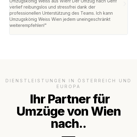
Umzugskönig Weiss aus Wien! Der Umzug nach Genf
mei
verlief reibungslos und stressfrei dank der
Team
professionellen Unterstützung des Teams. Ich kann
habe
Umzugskönig Weiss Wien jedem uneingeschränkt
an m
weiterempfehlen!"
groß
DIENSTLEISTUNGEN IN ÖSTERREICH UND
EUROPA
Ihr Partner für
Umzüge von Wien
nach..