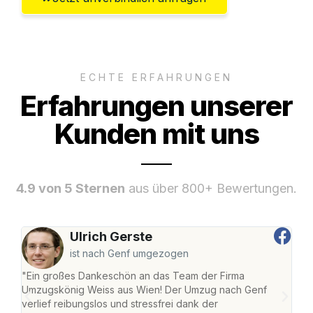
ECHTE ERFAHRUNGEN
Erfahrungen unserer
Kunden mit uns
4.9 von 5 Sternen
aus über 800+ Bewertungen.
Ulrich Gerste
ist nach Genf umgezogen
"Ein großes Dankeschön an das Team der Firma
"Di
Umzugskönig Weiss aus Wien! Der Umzug nach Genf
mei
verlief reibungslos und stressfrei dank der
Team