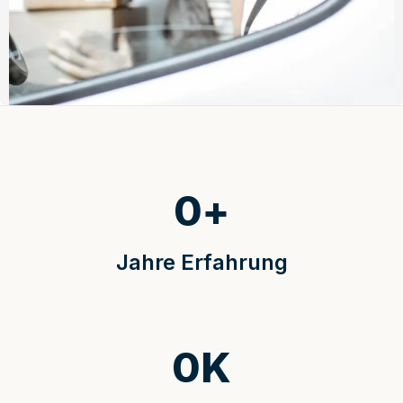
0
+
Jahre Erfahrung
0
K