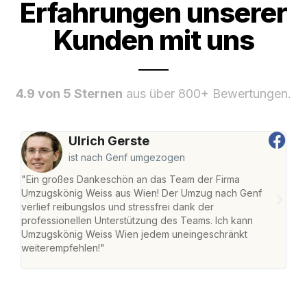
Erfahrungen unserer
Kunden mit uns
4.9 von 5 Sternen
aus über 800+ Bewertungen.
Ulrich Gerste
ist nach Genf umgezogen
"Ein großes Dankeschön an das Team der Firma
"Di
Umzugskönig Weiss aus Wien! Der Umzug nach Genf
mei
verlief reibungslos und stressfrei dank der
Team
professionellen Unterstützung des Teams. Ich kann
habe
Umzugskönig Weiss Wien jedem uneingeschränkt
an m
weiterempfehlen!"
groß