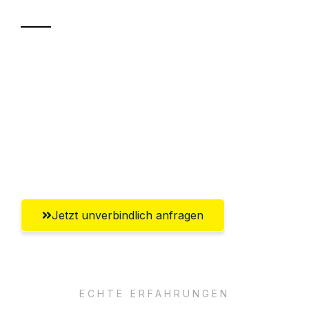
Sparen Sie bis zu 100€ bei Anfrage
Abwicklung innerhalb von 24 Stunden
Versichert bis zu 7.500€
Ggf. komplette Zollabwicklung inklusive
Umfassender Kundensupport aus Wien
Jetzt unverbindlich anfragen
ECHTE ERFAHRUNGEN