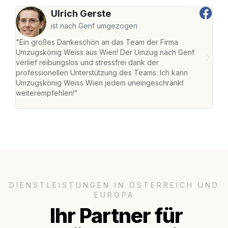
Ulrich Gerste
ist nach Genf umgezogen
"Ein großes Dankeschön an das Team der Firma
"Di
Umzugskönig Weiss aus Wien! Der Umzug nach Genf
mei
verlief reibungslos und stressfrei dank der
Team
professionellen Unterstützung des Teams. Ich kann
habe
Umzugskönig Weiss Wien jedem uneingeschränkt
an m
weiterempfehlen!"
groß
DIENSTLEISTUNGEN IN ÖSTERREICH UND
EUROPA
Ihr Partner für