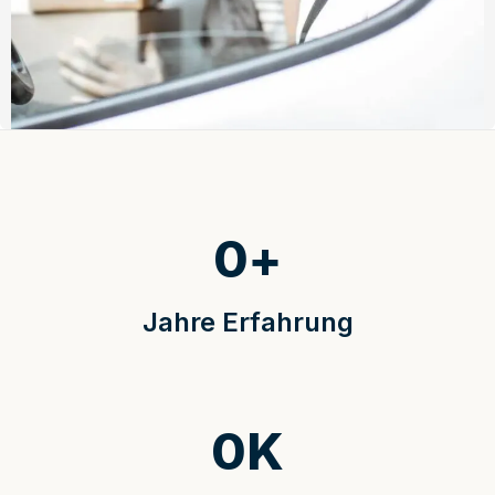
0
+
Jahre Erfahrung
0
K