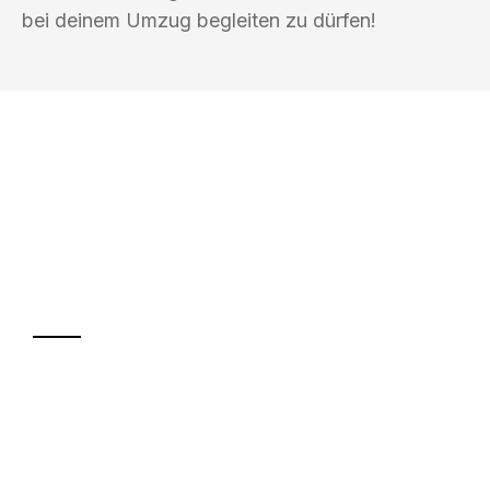
bei deinem Umzug begleiten zu dürfen!
UMZUGSKÖNIG WEISS WIEN
Ihr Umzug oder
Transport
Sparen Sie bis zu 100€ bei Anfrage
Abwicklung innerhalb von 24 Stunden
Versichert bis zu 7.500€