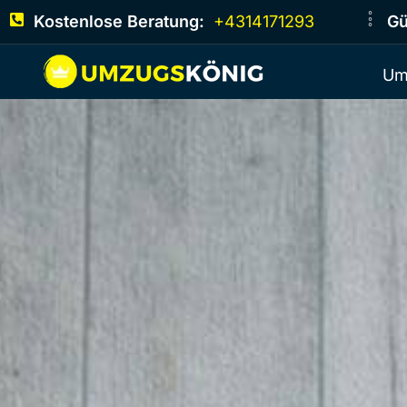
Kostenlose Beratung:
+4314171293
Gü
Um