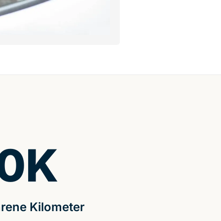
0
K
rene Kilometer