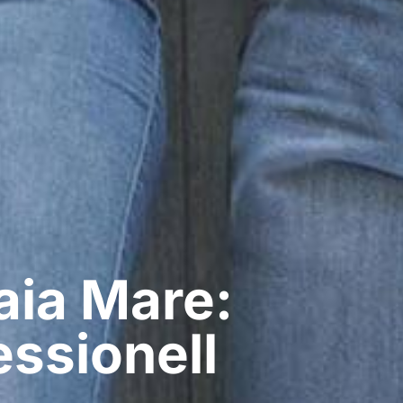
aia Mare:
ssionell​