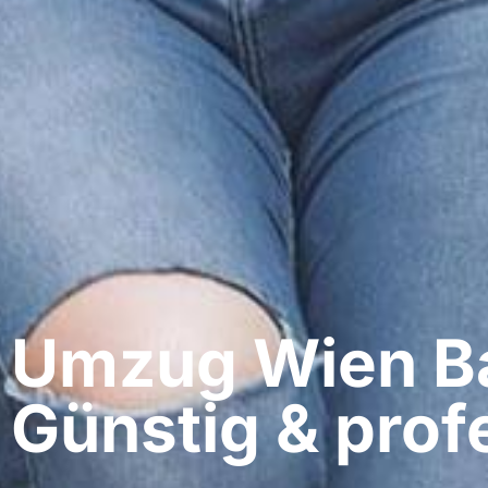
Umzug Wien​ B
Günstig & profe