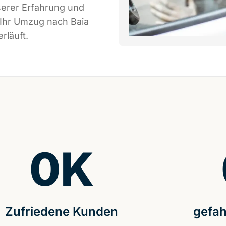
serer Erfahrung und
 Ihr Umzug nach Baia
rläuft.
0
K
Zufriedene Kunden
gefah