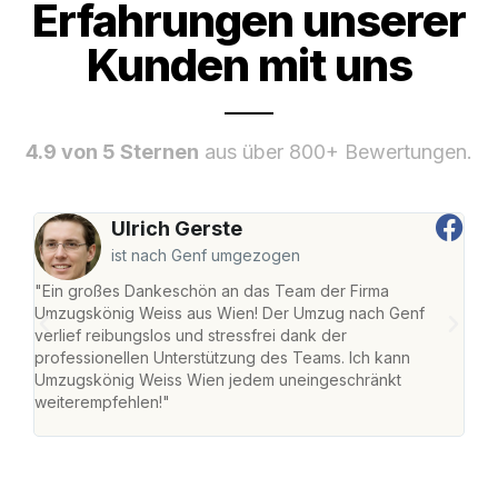
Erfahrungen unserer
Kunden mit uns
4.9 von 5 Sternen
aus über 800+ Bewertungen.
Ulrich Gerste
ist nach Genf umgezogen
"Ein großes Dankeschön an das Team der Firma
"Di
Umzugskönig Weiss aus Wien! Der Umzug nach Genf
mei
verlief reibungslos und stressfrei dank der
Team
professionellen Unterstützung des Teams. Ich kann
habe
Umzugskönig Weiss Wien jedem uneingeschränkt
an m
weiterempfehlen!"
groß