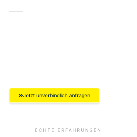
Sparen Sie bis zu 100€ bei Anfrage
Abwicklung innerhalb von 24 Stunden
Versichert bis zu 7.500€
Ggf. komplette Zollabwicklung inklusive
Umfassender Kundensupport aus Wien
Jetzt unverbindlich anfragen
ECHTE ERFAHRUNGEN