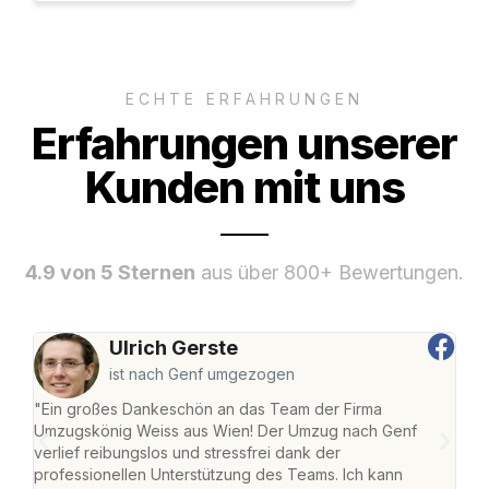
ECHTE ERFAHRUNGEN
Erfahrungen unserer
Kunden mit uns
4.9 von 5 Sternen
aus über 800+ Bewertungen.
Ulrich Gerste
ist nach Genf umgezogen
"Ein großes Dankeschön an das Team der Firma
"Di
Umzugskönig Weiss aus Wien! Der Umzug nach Genf
mei
verlief reibungslos und stressfrei dank der
Team
professionellen Unterstützung des Teams. Ich kann
habe