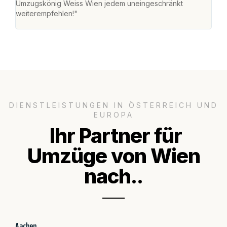
Umzugskönig Weiss Wien jedem uneingeschränkt
an m
weiterempfehlen!"
groß
DIENSTLEISTUNGEN IN ÖSTERREICH UND
EUROPA
Ihr Partner für
Umzüge von Wien
nach..
Aachen