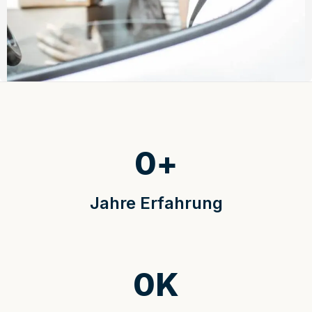
0
+
Jahre Erfahrung
0
K