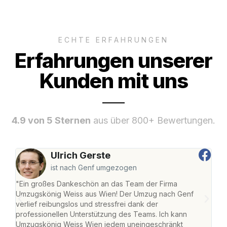
ECHTE ERFAHRUNGEN
Erfahrungen unserer
Kunden mit uns
4.9 von 5 Sternen
aus über 800+ Bewertungen.
Ulrich Gerste
ist nach Genf umgezogen
"Ein großes Dankeschön an das Team der Firma
"Di
Umzugskönig Weiss aus Wien! Der Umzug nach Genf
mei
verlief reibungslos und stressfrei dank der
Team
professionellen Unterstützung des Teams. Ich kann
habe
Umzugskönig Weiss Wien jedem uneingeschränkt
an m