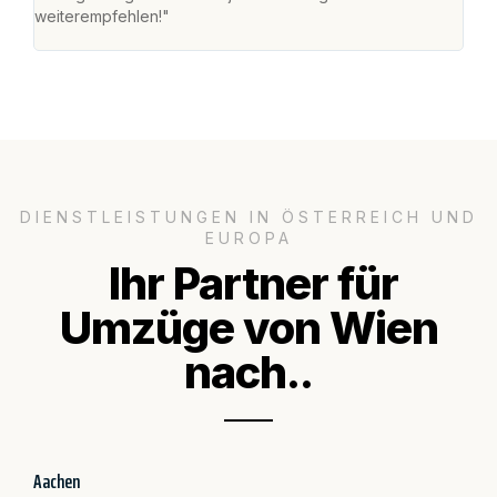
weiterempfehlen!"
groß
DIENSTLEISTUNGEN IN ÖSTERREICH UND
EUROPA
Ihr Partner für
Umzüge von Wien
nach..
Aachen