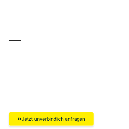
UMZUGSKÖNIG WEISS WIEN
Ihr Umzug oder
Transport
Sparen Sie bis zu 100€ bei Anfrage
Abwicklung innerhalb von 24 Stunden
Versichert bis zu 7.500€
Ggf. komplette Zollabwicklung inklusive
Umfassender Kundensupport aus Wien
Jetzt unverbindlich anfragen