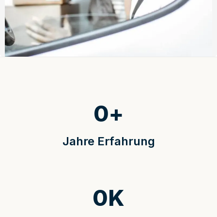
0
+
Jahre Erfahrung
0
K