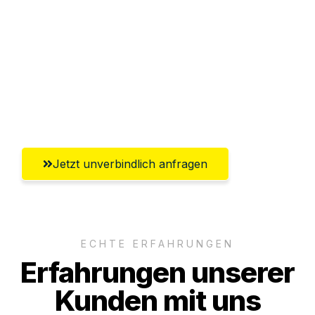
Abwicklung innerhalb von 24 Stunden
Versichert bis zu 7.500€
Ggf. komplette Zollabwicklung inklusive
Umfassender Kundensupport aus Wien
Jetzt unverbindlich anfragen
ECHTE ERFAHRUNGEN
Erfahrungen unserer
Kunden mit uns