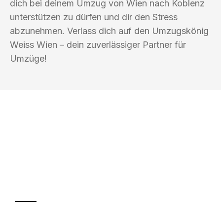
dich bei deinem Umzug von Wien nach Koblenz
unterstützen zu dürfen und dir den Stress
abzunehmen. Verlass dich auf den Umzugskönig
Weiss Wien – dein zuverlässiger Partner für
Umzüge!
UMZUGSKÖNIG WEISS WIEN
Ihr Umzug oder
Transport
Sparen Sie bis zu 100€ bei Anfrage