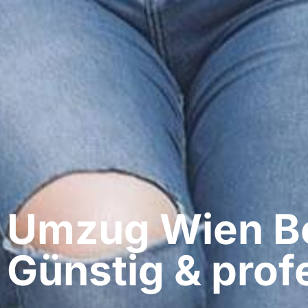
Umzug Wien​ Bo
Günstig & profe