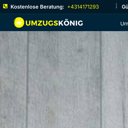
Kostenlose Beratung:
+4314171293
Gü
Um