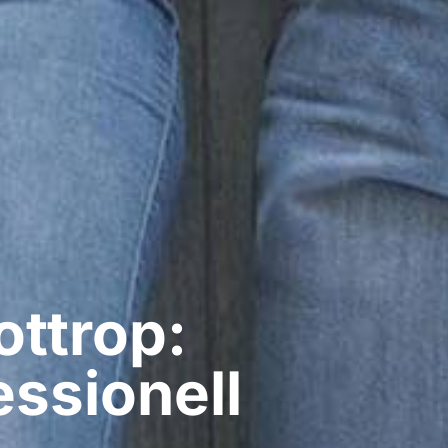
ttrop:
ssionell​