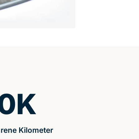
0
K
rene Kilometer