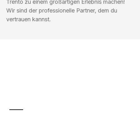
Trento zu einem großartigen Erlebnis machen!
Wir sind der professionelle Partner, dem du
vertrauen kannst.
UMZUGSKÖNIG WEISS WIEN
Ihr Umzug oder
Transport
Sparen Sie bis zu 100€ bei Anfrage
Abwicklung innerhalb von 24 Stunden