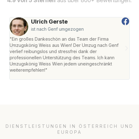
4.9 von 5 Sternen
aus über 800+ Bewertungen.
Ulrich Gerste
ist nach Genf umgezogen
"Ein großes Dankeschön an das Team der Firma
"Di
Umzugskönig Weiss aus Wien! Der Umzug nach Genf
mei
verlief reibungslos und stressfrei dank der
Team
professionellen Unterstützung des Teams. Ich kann
habe
Umzugskönig Weiss Wien jedem uneingeschränkt
an m
weiterempfehlen!"
groß
DIENSTLEISTUNGEN IN ÖSTERREICH UND
EUROPA