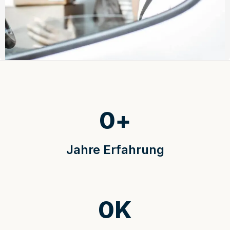
0
+
Jahre Erfahrung
0
K