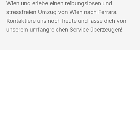
Wien und erlebe einen reibungslosen und
stressfreien Umzug von Wien nach Ferrara.
Kontaktiere uns noch heute und lasse dich von
unserem umfangreichen Service überzeugen!
UMZUGSKÖNIG WEISS WIEN
Ihr Umzug oder
Transport
Sparen Sie bis zu 100€ bei Anfrage