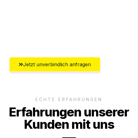
Abwicklung innerhalb von 24 Stunden
Versichert bis zu 7.500€
Ggf. komplette Zollabwicklung inklusive
Umfassender Kundensupport aus Wien
Jetzt unverbindlich anfragen
ECHTE ERFAHRUNGEN
Erfahrungen unserer
Kunden mit uns