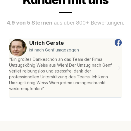
4.9 von 5 Sternen
aus über 800+ Bewertungen.
Ulrich Gerste
ist nach Genf umgezogen
"Ein großes Dankeschön an das Team der Firma
"Di
Umzugskönig Weiss aus Wien! Der Umzug nach Genf
mei
verlief reibungslos und stressfrei dank der
Team
professionellen Unterstützung des Teams. Ich kann
habe
Umzugskönig Weiss Wien jedem uneingeschränkt
an m
weiterempfehlen!"
groß