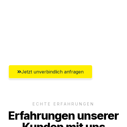
Sparen Sie bis zu 100€ bei Anfrage
Abwicklung innerhalb von 24 Stunden
Versichert bis zu 7.500€
Ggf. komplette Zollabwicklung inklusive
Umfassender Kundensupport aus Wien
Jetzt unverbindlich anfragen
ECHTE ERFAHRUNGEN
Erfahrungen unserer
Kunden mit uns