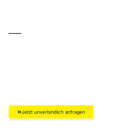
Ihr Umzug oder
Transport
Sparen Sie bis zu 100€ bei Anfrage
Abwicklung innerhalb von 24 Stunden
Versichert bis zu 7.500€
Ggf. komplette Zollabwicklung inklusive
Umfassender Kundensupport aus Wien
Jetzt unverbindlich anfragen