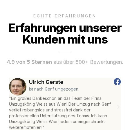
ECHTE ERFAHRUNGEN
Erfahrungen unserer
Kunden mit uns
4.9 von 5 Sternen
aus über 800+ Bewertungen.
Ulrich Gerste
ist nach Genf umgezogen
"Ein großes Dankeschön an das Team der Firma
"Di
Umzugskönig Weiss aus Wien! Der Umzug nach Genf
mei
verlief reibungslos und stressfrei dank der
Team
professionellen Unterstützung des Teams. Ich kann
habe
Umzugskönig Weiss Wien jedem uneingeschränkt
an m
weiterempfehlen!"
groß