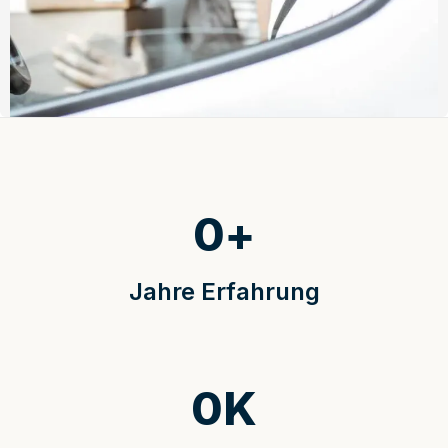
0
+
Jahre Erfahrung
0
K