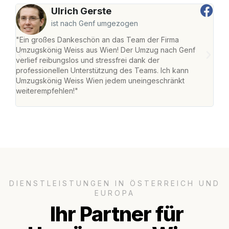
Ulrich Gerste
ist nach Genf umgezogen
"Ein großes Dankeschön an das Team der Firma
"Di
Umzugskönig Weiss aus Wien! Der Umzug nach Genf
mei
verlief reibungslos und stressfrei dank der
Team
professionellen Unterstützung des Teams. Ich kann
habe
Umzugskönig Weiss Wien jedem uneingeschränkt
an m
weiterempfehlen!"
groß
DIENSTLEISTUNGEN IN ÖSTERREICH UND
EUROPA
Ihr Partner für