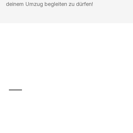
deinem Umzug begleiten zu dürfen!
UMZUGSKÖNIG WEISS WIEN
Ihr Umzug oder
Transport
Sparen Sie bis zu 100€ bei Anfrage
Abwicklung innerhalb von 24 Stunden
Versichert bis zu 7.500€