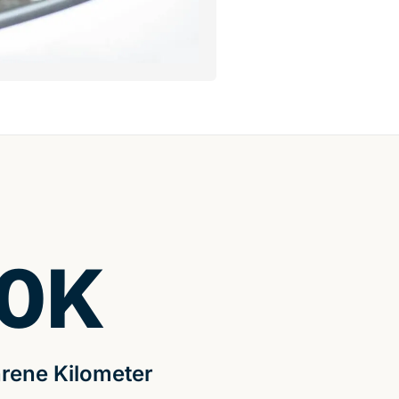
0
K
rene Kilometer