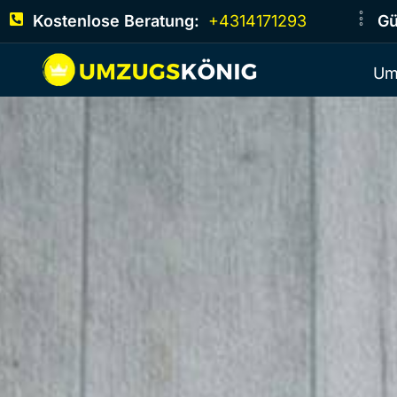
Kostenlose Beratung:
+4314171293
Gü
Um