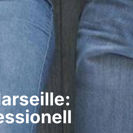
rseille:
ssionell​