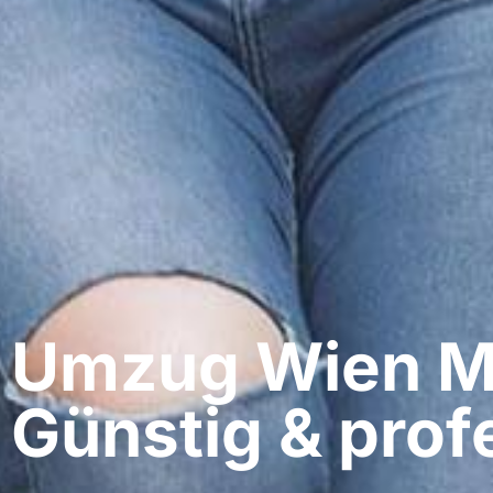
Umzug Wien​ Ma
Günstig & profe