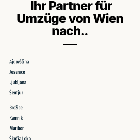
Ihr Partner für
Umzüge von Wien
nach..
Ajdovščina
Jesenice
Ljubljana
Šentjur
Brežice
Kamnik
Maribor
Škofja Loka