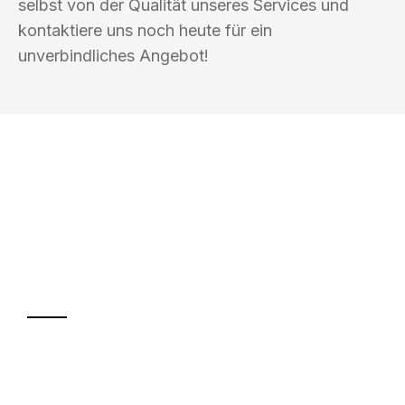
selbst von der Qualität unseres Services und
kontaktiere uns noch heute für ein
unverbindliches Angebot!
UMZUGSKÖNIG WEISS WIEN
Ihr Umzug oder
Transport
Sparen Sie bis zu 100€ bei Anfrage
Abwicklung innerhalb von 24 Stunden