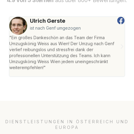
4.9 von 5 Sternen
aus über 800+ Bewertungen.
Ulrich Gerste
ist nach Genf umgezogen
"Ein großes Dankeschön an das Team der Firma
"Di
Umzugskönig Weiss aus Wien! Der Umzug nach Genf
mei
verlief reibungslos und stressfrei dank der
Team
professionellen Unterstützung des Teams. Ich kann
habe
Umzugskönig Weiss Wien jedem uneingeschränkt
an m
weiterempfehlen!"
groß
DIENSTLEISTUNGEN IN ÖSTERREICH UND
EUROPA