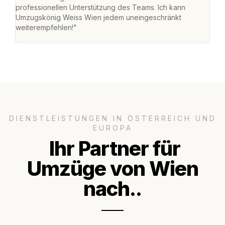
professionellen Unterstützung des Teams. Ich kann
habe
Umzugskönig Weiss Wien jedem uneingeschränkt
an m
weiterempfehlen!"
groß
DIENSTLEISTUNGEN IN ÖSTERREICH UND
EUROPA
Ihr Partner für
Umzüge von Wien
nach..