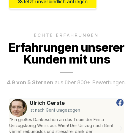
Jetzt unverbindlich anfragen
ECHTE ERFAHRUNGEN
Erfahrungen unserer
Kunden mit uns
4.9 von 5 Sternen
aus über 800+ Bewertungen.
Ulrich Gerste
ist nach Genf umgezogen
"Ein großes Dankeschön an das Team der Firma
"Di
Umzugskönig Weiss aus Wien! Der Umzug nach Genf
mei
verlief reibungslos und stressfrei dank der
Team