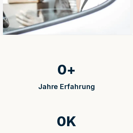
0
+
Jahre Erfahrung
0
K