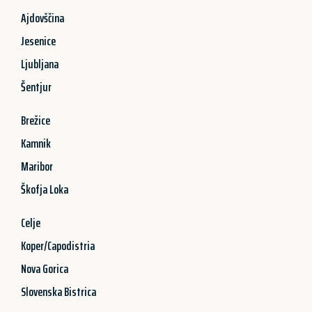
Ajdovščina
Jesenice
Ljubljana
Šentjur
Brežice
Kamnik
Maribor
Škofja Loka
Celje
Koper/Capodistria
Nova Gorica
Slovenska Bistrica