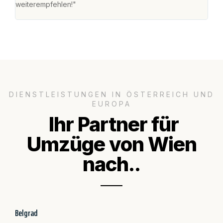
weiterempfehlen!"
groß
DIENSTLEISTUNGEN IN ÖSTERREICH UND
EUROPA
Ihr Partner für
Umzüge von Wien
nach..
Belgrad