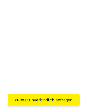
UMZUGSKÖNIG WEISS WIEN
Ihr Umzug oder
Transport
Sparen Sie bis zu 100€ bei Anfrage
Abwicklung innerhalb von 24 Stunden
Versichert bis zu 7.500€
Ggf. komplette Zollabwicklung inklusive
Umfassender Kundensupport aus Wien
Jetzt unverbindlich anfragen