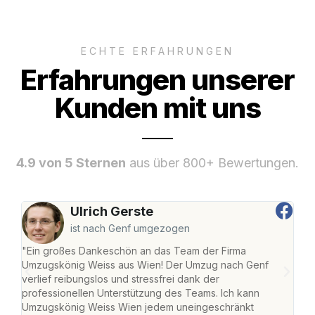
ECHTE ERFAHRUNGEN
Erfahrungen unserer
Kunden mit uns
4.9 von 5 Sternen
aus über 800+ Bewertungen.
Ulrich Gerste
ist nach Genf umgezogen
"Ein großes Dankeschön an das Team der Firma
"Di
Umzugskönig Weiss aus Wien! Der Umzug nach Genf
mei
verlief reibungslos und stressfrei dank der
Team
professionellen Unterstützung des Teams. Ich kann
habe
Umzugskönig Weiss Wien jedem uneingeschränkt
an m