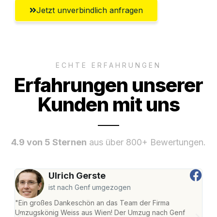
Jetzt unverbindlich anfragen
ECHTE ERFAHRUNGEN
Erfahrungen unserer
Kunden mit uns
4.9 von 5 Sternen
aus über 800+ Bewertungen.
Ulrich Gerste
ist nach Genf umgezogen
"Ein großes Dankeschön an das Team der Firma
"Di
Umzugskönig Weiss aus Wien! Der Umzug nach Genf
mei