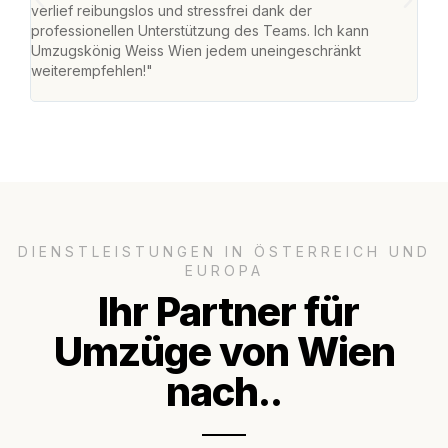
verlief reibungslos und stressfrei dank der
Team
professionellen Unterstützung des Teams. Ich kann
habe
Umzugskönig Weiss Wien jedem uneingeschränkt
an m
weiterempfehlen!"
groß
DIENSTLEISTUNGEN IN ÖSTERREICH UND
EUROPA
Ihr Partner für
Umzüge von Wien
nach..