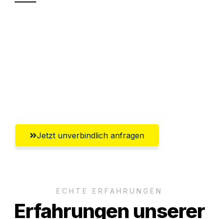
Sparen Sie bis zu 100€ bei Anfrage
Abwicklung innerhalb von 24 Stunden
Versichert bis zu 7.500€
Ggf. komplette Zollabwicklung inklusive
Umfassender Kundensupport aus Wien
Jetzt unverbindlich anfragen
ECHTE ERFAHRUNGEN
Erfahrungen unserer