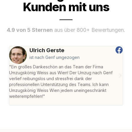
Kunden mit uns
4.9 von 5 Sternen
aus über 800+ Bewertungen.
Ulrich Gerste
ist nach Genf umgezogen
"Ein großes Dankeschön an das Team der Firma
"Di
Umzugskönig Weiss aus Wien! Der Umzug nach Genf
mei
verlief reibungslos und stressfrei dank der
Team
professionellen Unterstützung des Teams. Ich kann
habe
Umzugskönig Weiss Wien jedem uneingeschränkt
an m
weiterempfehlen!"
groß