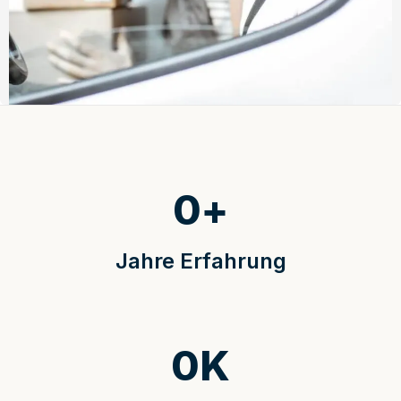
0
+
Jahre Erfahrung
0
K