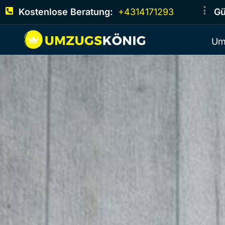
Kostenlose Beratung:
+4314171293
Gü
Um