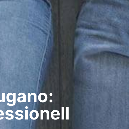
ugano:
ssionell​