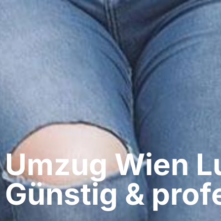
Umzug Wien​ L
Günstig & profe