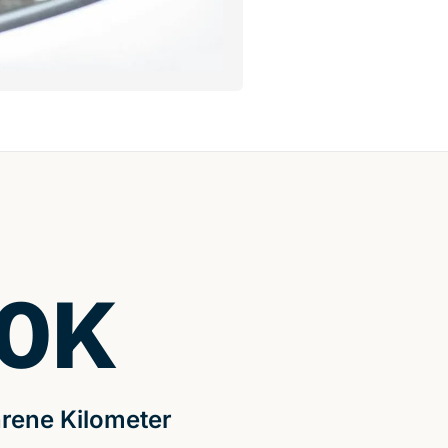
0
K
rene Kilometer