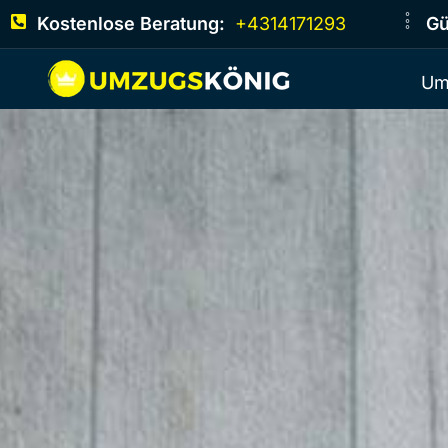
Kostenlose Beratung:
+4314171293
Gü
Um