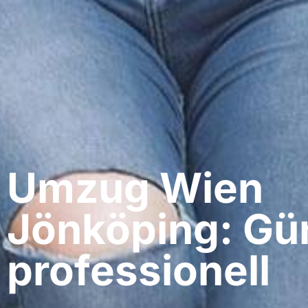
Umzug Wien​
Jönköping: Gü
professionell​