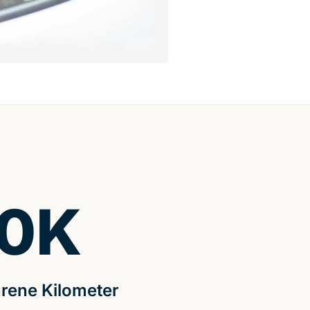
0
K
rene Kilometer