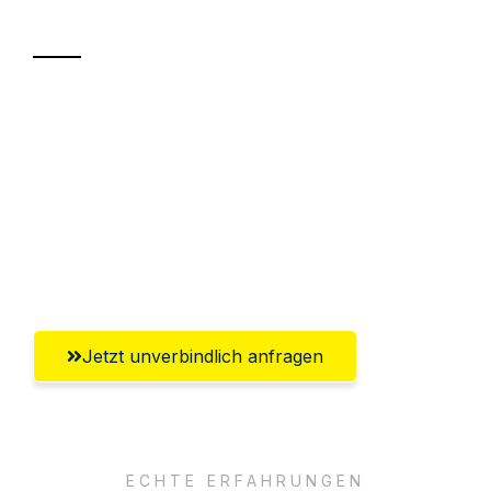
Transport
Sparen Sie bis zu 100€ bei Anfrage
Abwicklung innerhalb von 24 Stunden
Versichert bis zu 7.500€
Ggf. komplette Zollabwicklung inklusive
Umfassender Kundensupport aus Wien
Jetzt unverbindlich anfragen
ECHTE ERFAHRUNGEN