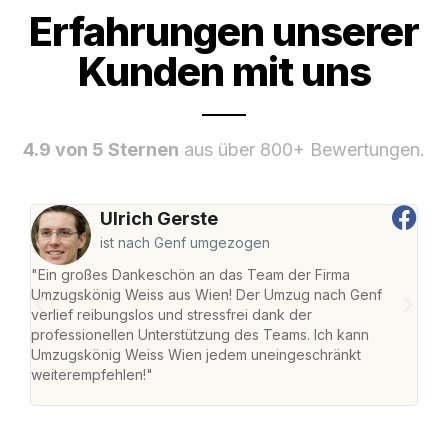
Erfahrungen unserer
Kunden mit uns
4.9 von 5 Sternen
aus über 800+ Bewertungen.
Ulrich Gerste
ist nach Genf umgezogen
"Ein großes Dankeschön an das Team der Firma
"Di
Umzugskönig Weiss aus Wien! Der Umzug nach Genf
mei
verlief reibungslos und stressfrei dank der
Team
professionellen Unterstützung des Teams. Ich kann
habe
Umzugskönig Weiss Wien jedem uneingeschränkt
an m
weiterempfehlen!"
groß