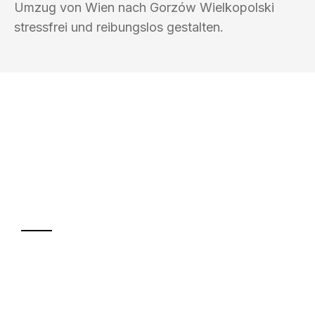
Umzug von Wien nach Gorzów Wielkopolski
stressfrei und reibungslos gestalten.
UMZUGSKÖNIG WEISS WIEN
Ihr Umzug oder
Transport
Sparen Sie bis zu 100€ bei Anfrage
Abwicklung innerhalb von 24 Stunden
Versichert bis zu 7.500€