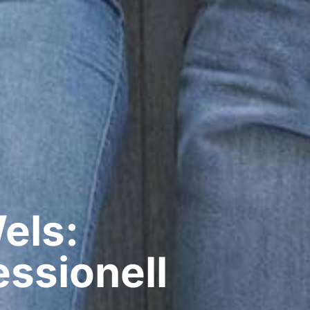
els:
ssionell​