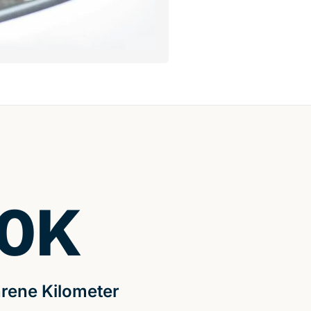
0
K
rene Kilometer