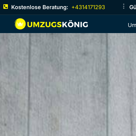
Kostenlose Beratung:
+4314171293
Gü
Um