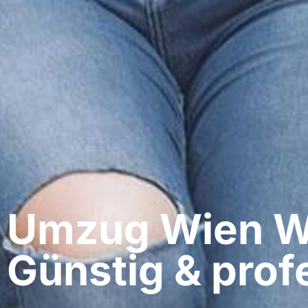
Umzug Wien​ W
Günstig & profe