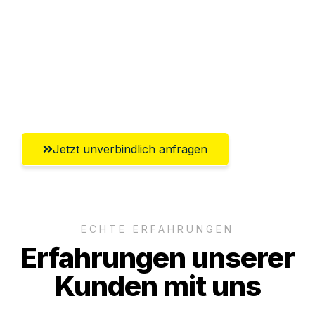
Abwicklung innerhalb von 24 Stunden
Versichert bis zu 7.500€
Ggf. komplette Zollabwicklung inklusive
Umfassender Kundensupport aus Wien
Jetzt unverbindlich anfragen
ECHTE ERFAHRUNGEN
Erfahrungen unserer
Kunden mit uns