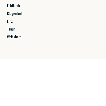
Feldkirch
Klagenfurt
Linz
Traun
Wolfsberg
Jetzt anfragen &
100€ sparen!