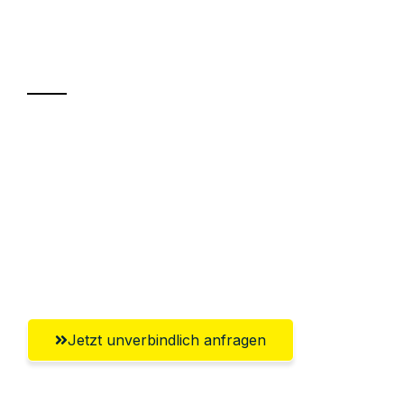
Ihr Umzug oder
Transport
Sparen Sie bis zu 100€ bei Anfrage
Abwicklung innerhalb von 24 Stunden
Versichert bis zu 7.500€
Ggf. komplette Zollabwicklung inklusive
Umfassender Kundensupport aus Wien
Jetzt unverbindlich anfragen