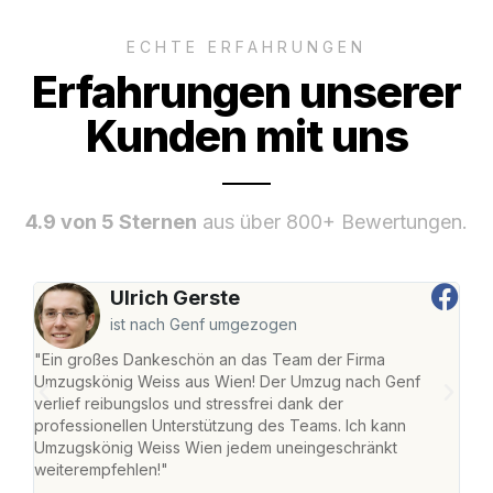
ECHTE ERFAHRUNGEN
Erfahrungen unserer
Kunden mit uns
4.9 von 5 Sternen
aus über 800+ Bewertungen.
Ulrich Gerste
ist nach Genf umgezogen
"Ein großes Dankeschön an das Team der Firma
"Di
Umzugskönig Weiss aus Wien! Der Umzug nach Genf
mei
verlief reibungslos und stressfrei dank der
Team
professionellen Unterstützung des Teams. Ich kann
habe
Umzugskönig Weiss Wien jedem uneingeschränkt
an m
weiterempfehlen!"
groß