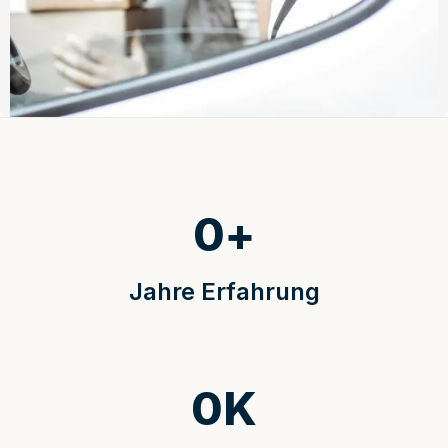
0
+
Jahre Erfahrung
0
K