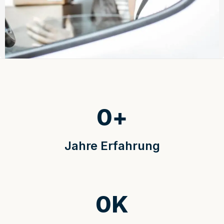
0
+
Jahre Erfahrung
0
K