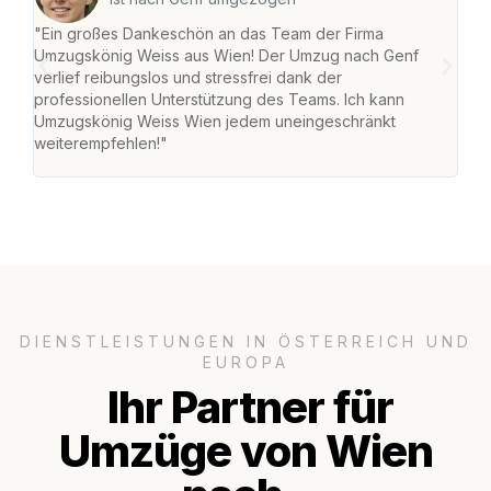
"Ein großes Dankeschön an das Team der Firma
"Di
Umzugskönig Weiss aus Wien! Der Umzug nach Genf
mei
verlief reibungslos und stressfrei dank der
Team
professionellen Unterstützung des Teams. Ich kann
habe
Umzugskönig Weiss Wien jedem uneingeschränkt
an m
weiterempfehlen!"
groß
DIENSTLEISTUNGEN IN ÖSTERREICH UND
EUROPA
Ihr Partner für
Umzüge von Wien