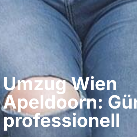
Umzug Wien​
Apeldoorn: Gün
professionell​