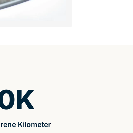
0
K
rene Kilometer