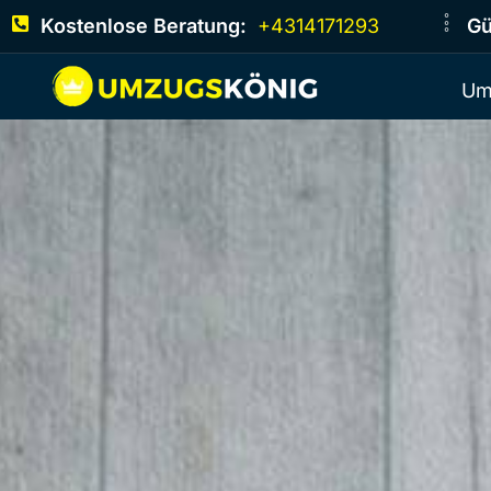
Kostenlose Beratung:
+4314171293
Gü
Um