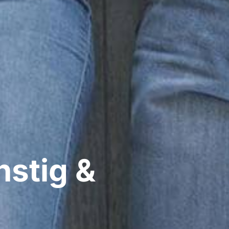
stig &