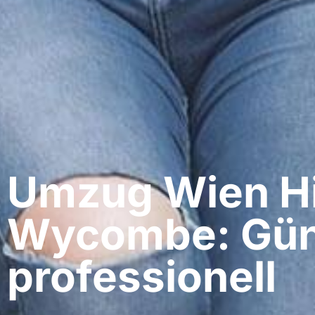
Umzug Wien​ H
Wycombe: Gün
professionell​