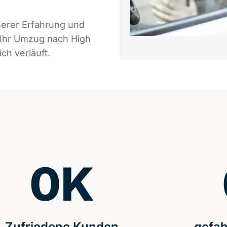
serer Erfahrung und
 Ihr Umzug nach High
ch verläuft.
0
K
Zufriedene Kunden
gefah