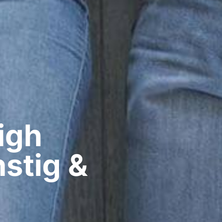
igh
stig &