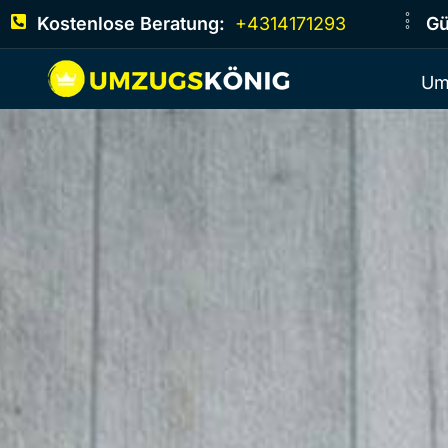
Kostenlose Beratung:
+4314171293
Gü
Um