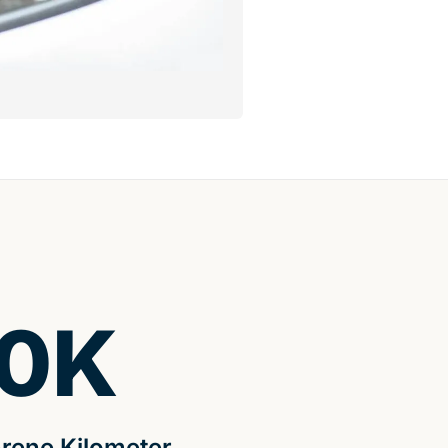
0
K
rene Kilometer