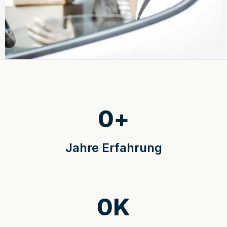
0
+
Jahre Erfahrung
0
K