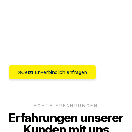
Sparen Sie bis zu 100€ bei Anfrage
Abwicklung innerhalb von 24 Stunden
Versichert bis zu 7.500€
Ggf. komplette Zollabwicklung inklusive
Umfassender Kundensupport aus Wien
Jetzt unverbindlich anfragen
ECHTE ERFAHRUNGEN
Erfahrungen unserer
Kunden mit uns