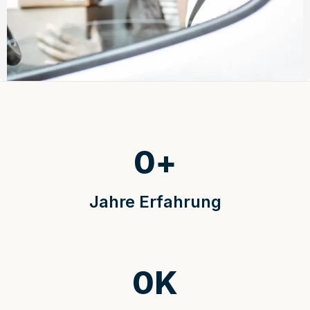
0
+
Jahre Erfahrung
0
K