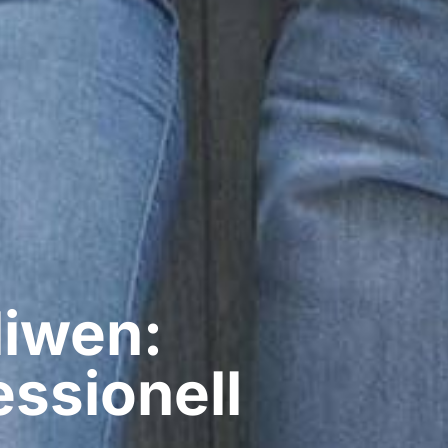
liwen:
ssionell​