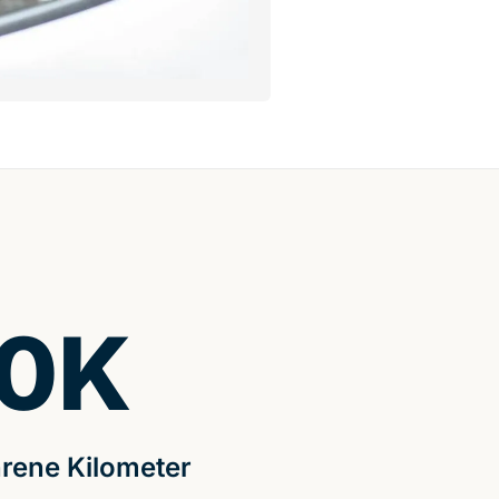
0
K
rene Kilometer