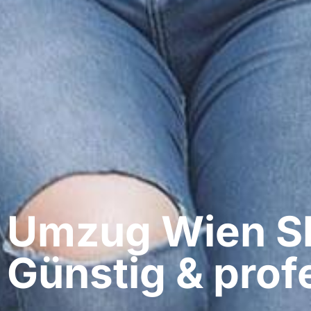
Umzug Wien​ S
Günstig & profe