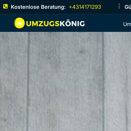
Kostenlose Beratung:
+4314171293
Gü
Um