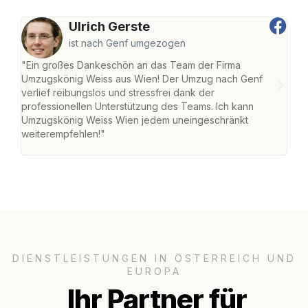
Ulrich Gerste
ist nach Genf umgezogen
"Ein großes Dankeschön an das Team der Firma
"Di
Umzugskönig Weiss aus Wien! Der Umzug nach Genf
mei
verlief reibungslos und stressfrei dank der
Team
professionellen Unterstützung des Teams. Ich kann
habe
Umzugskönig Weiss Wien jedem uneingeschränkt
an m
weiterempfehlen!"
groß
DIENSTLEISTUNGEN IN ÖSTERREICH UND
EUROPA
Ihr Partner für