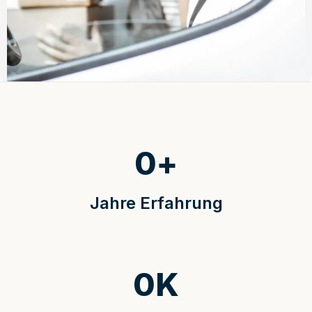
0
+
Jahre Erfahrung
0
K