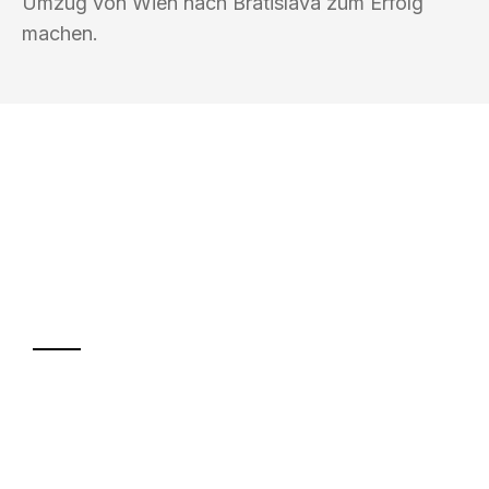
Umzug von Wien nach Bratislava zum Erfolg
machen.
UMZUGSKÖNIG WEISS WIEN
Ihr Umzug oder
Transport
Sparen Sie bis zu 100€ bei Anfrage
Abwicklung innerhalb von 24 Stunden
Versichert bis zu 7.500€