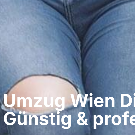
Umzug Wien​ Di
Günstig & profe