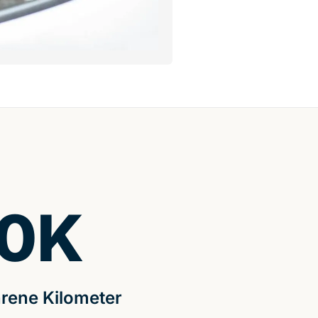
0
K
rene Kilometer