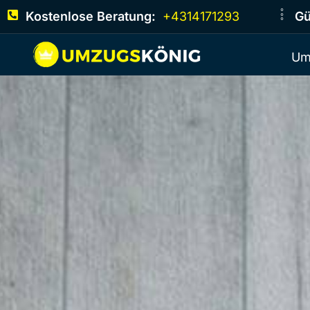
Kostenlose Beratung:
+4314171293
Gü
Um