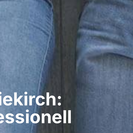
ekirch:
ssionell​